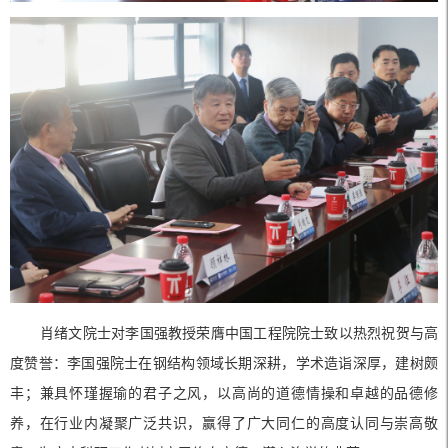
肖绪文院士对李国强教授荣膺中国工程院院士致以热烈祝贺与高
度赞誉：李国强院士在钢结构领域长期深耕，学术造诣深厚，建树颇
丰；兼具怀瑾握瑜的君子之风，以高尚的道德情操和卓越的品德修
养，在行业内凝聚广泛共识，赢得了广大同仁的高度认同与崇高敬