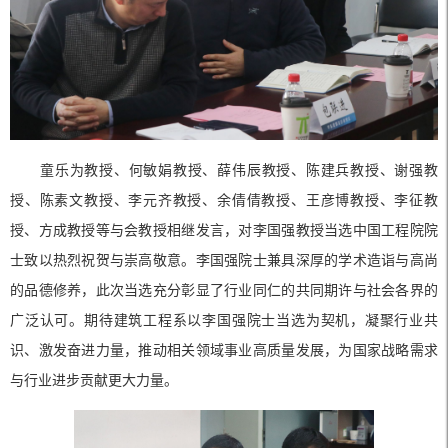
童乐为教授、何敏娟教授、薛伟辰教授、陈建兵教授、谢强教
授、陈素文教授、李元齐教授、余倩倩教授、王彦博教授、李征教
授、方成教授等与会教授相继发言，对李国强教授当选中国工程院院
士致以热烈祝贺与崇高敬意。李国强院士兼具深厚的学术造诣与高尚
的品德修养，此次当选充分彰显了行业同仁的共同期许与社会各界的
广泛认可。期待建筑工程系以李国强院士当选为契机，凝聚行业共
识、激发奋进力量，推动相关领域事业高质量发展，为国家战略需求
与行业进步贡献更大力量。