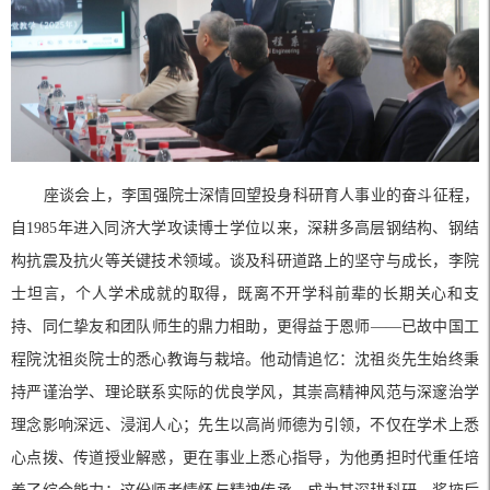
座谈会上，李国强院士深情回望投身科研育人事业的奋斗征程，
自1985年进入同济大学攻读博士学位以来，深耕多高层钢结构、钢结
构抗震及抗火等关键技术领域。谈及科研道路上的坚守与成长，李院
士坦言，个人学术成就的取得，既离不开学科前辈的长期关心和支
持、同仁挚友和团队师生的鼎力相助，更得益于恩师——已故中国工
程院沈祖炎院士的悉心教诲与栽培。他动情追忆：沈祖炎先生始终秉
持严谨治学、理论联系实际的优良学风，其崇高精神风范与深邃治学
理念影响深远、浸润人心；先生以高尚师德为引领，不仅在学术上悉
心点拨、传道授业解惑，更在事业上悉心指导，为他勇担时代重任培