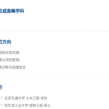
位或高峰学科
究方向
结构灾变机理；
模与风险管理；
害诊断与运维安全
历
006.7  北京交通大学 土木工程 本科
008.7  哈尔滨工业大学 结构工程 硕士