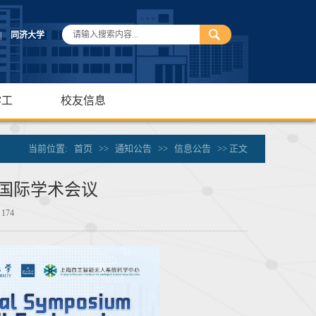
|
同济大学
学工
校友信息
当前位置:
首页
>>
通知公告
>>
信息公告
>> 正文
建造国际学术会议
：
174