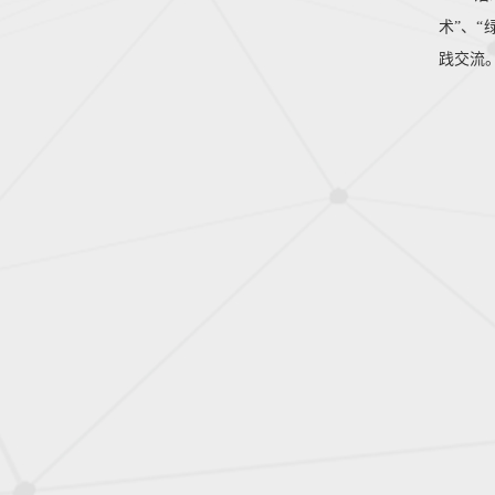
术”、
践交流