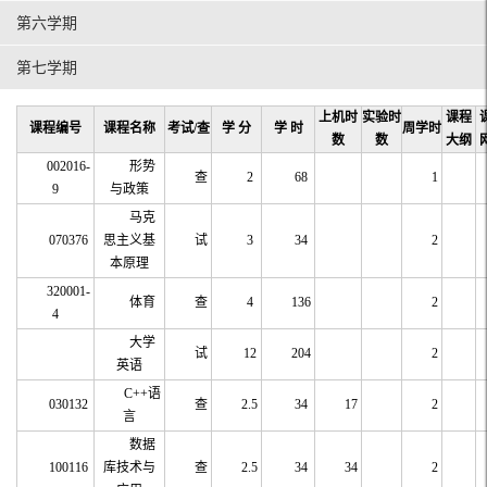
第六学期
第七学期
上机时
实验时
课程
课程编号
课程名称
考试/查
学 分
学 时
周学时
数
数
大纲
002016-
形势
查
2
68
1
9
与政策
马克
070376
思主义基
试
3
34
2
本原理
320001-
体育
查
4
136
2
4
大学
试
12
204
2
英语
C++语
030132
查
2.5
34
17
2
言
数据
100116
库技术与
查
2.5
34
34
2