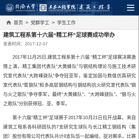
首页
>
党群学工
>
学生工作
建筑工程系第十六届“精工杯”足球赛成功举办
发表时间：2017-12-07
2017年11月25日,建筑工程系第十六届 “精工杯”足球赛决赛激
情上演，精工集团代表队“大黄蜂队”与钢结构理论与施工技术研
究室代表队“大跨峰骁队”争夺冠亚军，鉴定加固与数值仿真研究
室代表队“雪狼队”和多高层钢结构与钢结构抗火研究室代表队“钢
与火之歌队”争夺季军，最终“大黄蜂队”、“大跨峰骁队”、“钢与火
之歌队”分别获得冠、亚、季军。
第十六届“精工杯”足球赛于2017年10月21日拉开战幕，来自
建筑工程系各科研团队的7支研究生球队与长江精工钢结构（集
团）股份有限公司代表队共计8支队伍一起编组，捉对厮杀，比赛