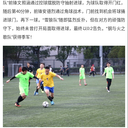
队”前锋文照涵通过控球摆脱防守抽射进球，为球队取得开门红，
随后第40分钟，前锋安德烈通过角球战术，门前找到机会将球捅
进球门，再下一球。“雪狼队”随即猛烈反扑，但在对方的顽强防
守下，始终未曾打开局面取得进球，最终以0:2告负。“钢与火之
歌队”获得季军！